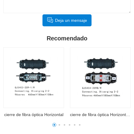
Deja un mensaje
Recomendado
l
cierre de fibra óptica Horizontal 404
cierre de fibra óptica Hor