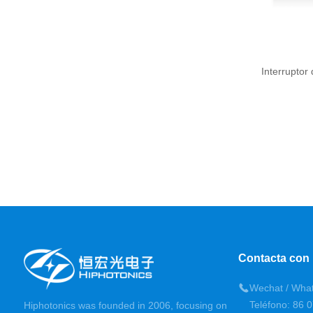
Interruptor
Contacta con
Wechat / Wha
Teléfono: 86 
Hiphotonics was founded in 2006, focusing on