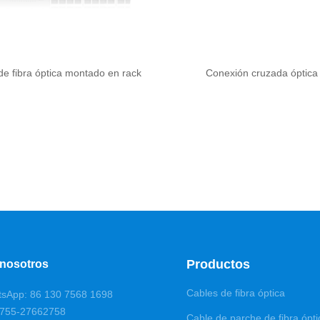
 de fibra óptica montado en rack
Conexión cruzada óptic
Productos
 nosotros
Cables de fibra óptica
tsApp: 86 130 7568 1698
0755-27662758
Cable de parche de fibra ópti