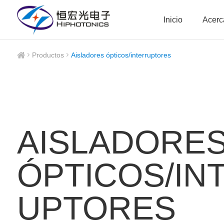
Inicio
Acerc
Productos
Aisladores ópticos/interruptores
AISLADORE
ÓPTICOS/IN
UPTORES