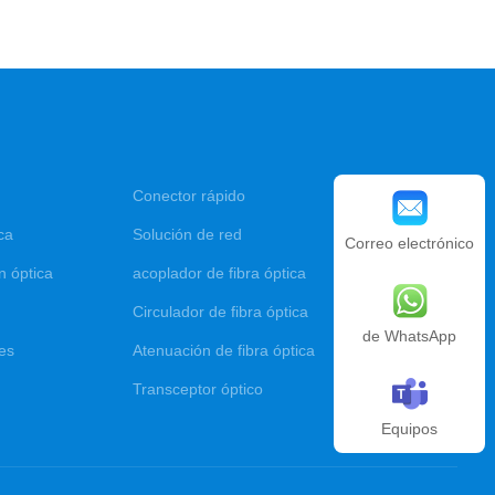
Conector rápido
ca
Solución de red
Correo electrónico
n óptica
acoplador de fibra óptica
Circulador de fibra óptica
de WhatsApp
res
Atenuación de fibra óptica
Transceptor óptico
Equipos