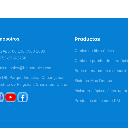
Productos
 nosotros
Cables de fibra óptica
tsApp: 86 130 7568 1698
0755-27662758
Cable de parche de fibra ópti
ónico: sales@hiphotonics.com
Serie de marco de distribució
io D6, Parque Industrial Chuangzhao,
Sistema Mux Demux
distrito de Pingshan, Shenzhen, China
Aisladores ópticos/interrupto
Productos de la serie PM