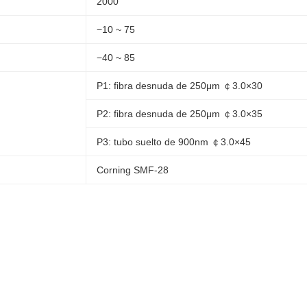
2000
−10 ~ 75
−40 ~ 85
P1: fibra desnuda de 250μm ￠3.0×30
P2: fibra desnuda de 250μm ￠3.0×35
P3: tubo suelto de 900nm ￠3.0×45
Corning SMF-28