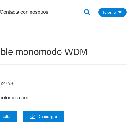
Contacta con nosotros
Idioma
usible monomodo WDM
662758
hotonics.com
nsulta
Descargar