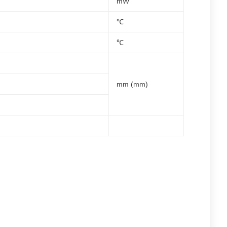
mW
℃
℃
mm (mm)