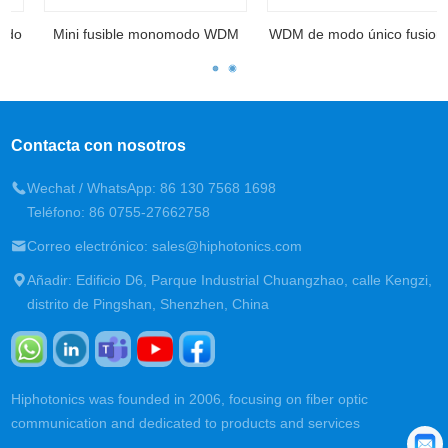
Mini fusible monomodo WDM
WDM de modo único fusionado
Contacta con nosotros
Wechat / WhatsApp: 86 130 7568 1698
Teléfono: 86 0755-27662758
Correo electrónico: sales@hiphotonics.com
Añadir: Edificio D6, Parque Industrial Chuangzhao, calle Kengzi,
distrito de Pingshan, Shenzhen, China
Hiphotonics was founded in 2006, focusing on fiber optic
communication and dedicated to products and services