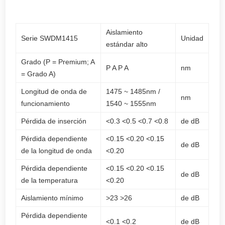
Aislamiento
Serie SWDM1415
Unidad
estándar alto
Grado (P = Premium; A
P A P A
nm
= Grado A)
Longitud de onda de
1475 ~ 1485nm /
nm
funcionamiento
1540 ~ 1555nm
Pérdida de inserción
<0.3 <0.5 <0.7 <0.8
de dB
Pérdida dependiente
<0.15 <0.20 <0.15
de dB
de la longitud de onda
<0.20
Pérdida dependiente
<0.15 <0.20 <0.15
de dB
de la temperatura
<0.20
Aislamiento mínimo
>23 >26
de dB
Pérdida dependiente
<0.1 <0.2
de dB