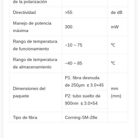
de la polarización
Directividad
>55
de dB
Manejo de potencia
300
mW
máxima
Rango de temperatura
−10 ~ 75
℃
de funcionamiento
Rango de temperatura
−40 ~ 85
℃
de almacenamiento
P1: fibra desnuda
de 250μm ￠3.0×45
Dimensiones del
mm
paquete
P2: tubo suelto de
(mm)
900nm ￠3.0×54
Tipo de fibra
Corning-SM-28e