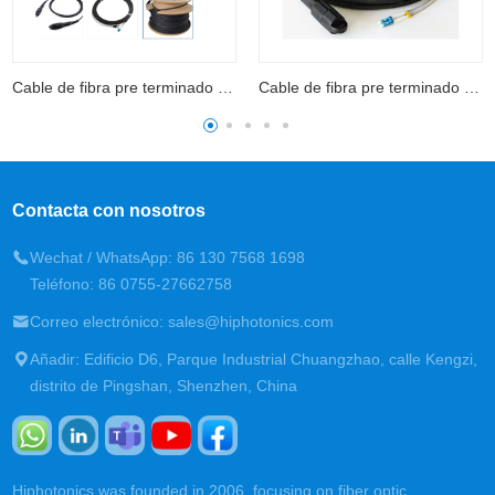
Cable de fibra pre terminado Patchcord al aire libre
Cable de fibra pre terminado Patchcord al aire libre
Contacta con nosotros
Wechat / WhatsApp: 86 130 7568 1698
Teléfono: 86 0755-27662758
Correo electrónico: sales@hiphotonics.com
Añadir: Edificio D6, Parque Industrial Chuangzhao, calle Kengzi,
distrito de Pingshan, Shenzhen, China
Hiphotonics was founded in 2006, focusing on fiber optic