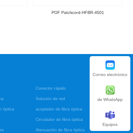
hcord-HFBR-4501
POF Patchcord-HFBR-4503
Correo electrónico
Conector rápido
ca
Solución de red
de WhatsApp
n óptica
acoplador de fibra óptica
Circulador de fibra óptica
Equipos
res
Atenuación de fibra óptica