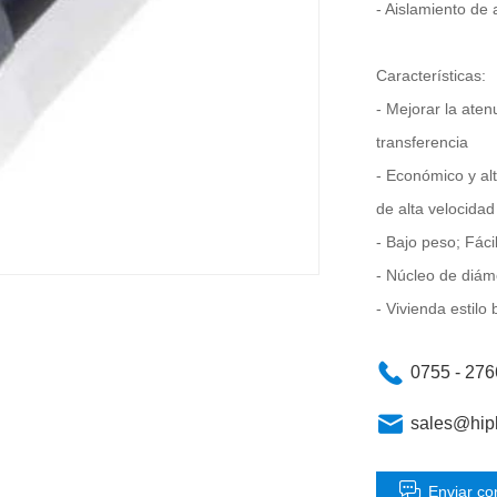
- Aislamiento de 
Características:
- Mejorar la aten
transferencia
- Económico y al
de alta velocida
- Bajo peso; Fáci
- Núcleo de diám
- Vivienda estilo
0755 - 27
sales@hip
Enviar co