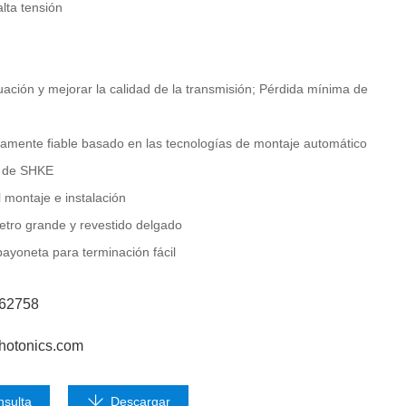
alta tensión
uación y mejorar la calidad de la transmisión; Pérdida mínima de
tamente fiable basado en las tecnologías de montaje automático
d de SHKE
l montaje e instalación
etro grande y revestido delgado
 bayoneta para terminación fácil
662758
hotonics.com
nsulta
Descargar