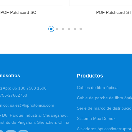
POF Patchcord-ST
POF Patc
Productos
 nosotros
Cables de fibra óptica
tsApp: 86 130 7568 1698
0755-27662758
Cable de parche de fibra ópti
ónico: sales@hiphotonics.com
Serie de marco de distribució
io D6, Parque Industrial Chuangzhao,
Sistema Mux Demux
distrito de Pingshan, Shenzhen, China
Aisladores ópticos/interrupto