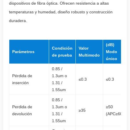
dispositivos de fibra óptica. Ofrecen resistencia a altas
temperaturas y humedad, diseño robusto y construcción
duradera.
(dB)
Condición
Valor
Parámetros
Modo
de prueba
Multimodo
único
0.85 /
Pérdida de
1.3um o
≤0.3
≤0.3
inserción
1.31 /
1.55um
0.85 /
Perdida de
1.3um o
≥50
≥35
devolución
1.31 /
(APC≥60)
1.55um