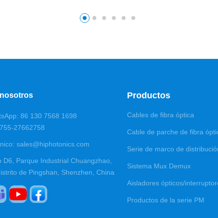
Productos
 nosotros
Cables de fibra óptica
tsApp: 86 130 7568 1698
0755-27662758
Cable de parche de fibra ópti
ónico: sales@hiphotonics.com
Serie de marco de distribució
io D6, Parque Industrial Chuangzhao,
Sistema Mux Demux
distrito de Pingshan, Shenzhen, China
Aisladores ópticos/interrupto
Productos de la serie PM