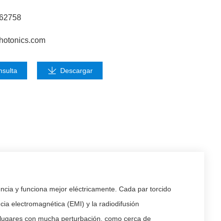
662758
hotonics.com
nsulta
Descargar
cia y funciona mejor eléctricamente. Cada par torcido
cia electromagnética (EMI) y la radiodifusión
en lugares con mucha perturbación, como cerca de