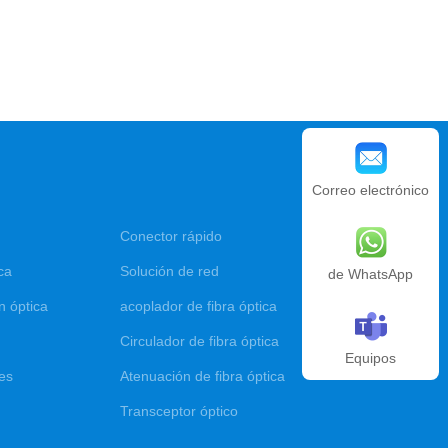
Correo electrónico
Conector rápido
ca
Solución de red
de WhatsApp
n óptica
acoplador de fibra óptica
Circulador de fibra óptica
Equipos
res
Atenuación de fibra óptica
Transceptor óptico