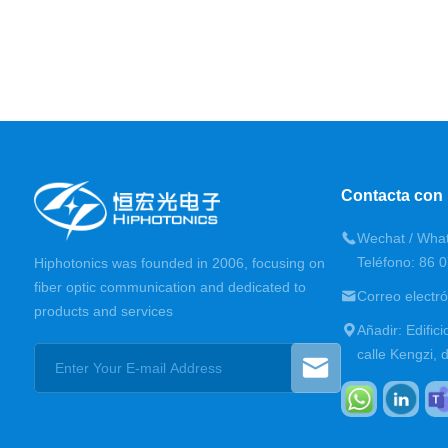
Contacta con
Wechat / Wha
Teléfono: 86 
Hiphotonics was founded in 2006, focusing on
fiber optic communication and dedicated to
Correo electr
products and services
Añadir: Edific
calle Kengzi, 