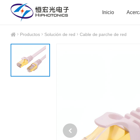
Inicio
Acerc
Productos
Solución de red
Cable de parche de red