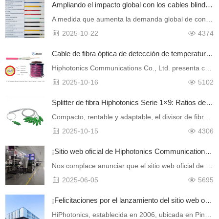
Ampliando el impacto global con los cables blindados avanzados de fibra óptica y los cordones de parche de Hiphotonics
A medida que aumenta la demanda global de conectividad de fibra óptica fiable y de larga duración, Hiphotonics se ha establecido como un fabricante líder de cables blindados de fi……
2025-10-22
4374
Cable de fibra óptica de detección de temperatura DTS: la centinela inteligente de las líneas de comunicación.
Hiphotonics Communications Co., Ltd. presenta con orgullo su cable de fibra óptica de detección de temperatura DTS, un producto desarrollado para convertir líneas de transmisi&oac……
2025-10-16
5102
Splitter de fibra Hiphotonics Serie 1×9: Ratios de división y sus aplicaciones más recientes
Compacto, rentable y adaptable, el divisor de fibra 1x9 es un componente versátil de las redes ópticas contemporáneas. La serie 1x9 de Hiphotonics está diseñada para……
2025-10-15
4306
¡Sitio web oficial de Hiphotonics Communications Co., Ltd.!
Nos complace anunciar que el sitio web oficial de Hiphotonics Communications Co., Ltd. ha sido actualizado y relanzado con éxito. Este hito marca un paso adelante significativo en la mejora de ……
2025-06-05
5695
¡Felicitaciones por el lanzamiento del sitio web oficial de Shenzhen Hiphotonics Optical Communication Co., Ltd.!
HiPhotonics, establecida en 2006, ubicada en Pingshan New Area, Shenzhen, es una empresa de alta tecnología especializada en investigación, fabricación e ingeniería en comu……