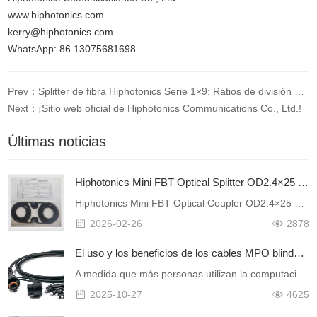
www.hiphotonics.com
kerry@hiphotonics.com
WhatsApp: 86 13075681698
Prev：Splitter de fibra Hiphotonics Serie 1×9: Ratios de división y sus aplicaciones más recientes
Next：¡Sitio web oficial de Hiphotonics Communications Co., Ltd.!
Últimas noticias
Hiphotonics Mini FBT Optical Splitter OD2.4×25 Successfully Certified by Global Industry Leaders
Hiphotonics Mini FBT Optical Coupler OD2.4×25 Successfully Certified by Global Industry LeadersHiphotonics proudly announces that its Mini FBT Optical Coupler (OD2.4×25) has successfully passed rigoro……
2026-02-26
2878
El uso y los beneficios de los cables MPO blindados hipotónicos en las redes ópticas de hoy en día
A medida que más personas utilizan la computación en la nube, las redes 5G y los grandes centros de datos, la necesidad de una transferencia rápida de datos está creciendo. Esto significa que las cone……
2025-10-27
4625