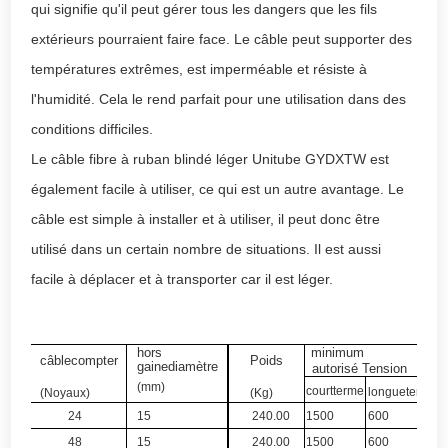
qui signifie qu'il peut gérer tous les dangers que les fils
extérieurs pourraient faire face. Le câble peut supporter des
températures extrêmes, est imperméable et résiste à
l'humidité. Cela le rend parfait pour une utilisation dans des
conditions difficiles.
Le câble fibre à ruban blindé léger Unitube GYDXTW est
également facile à utiliser, ce qui est un autre avantage. Le
câble est simple à installer et à utiliser, il peut donc être
utilisé dans un certain nombre de situations. Il est aussi
facile à déplacer et à transporter car il est léger.
hors
minimum
câble
compter
Poids
gaine
diamètre
autorisé
Tension
(mm)
court
terme
longue
terme
(Noyaux)
(Kg)
24
15
240.00
1500
600
48
15
240.00
1500
600