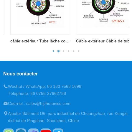
câble extérieur Tube lâche couche de ruban en acier
Câble extérieur Câble de tube lâche bloqué avec aluminium
Nous contacter
Wechat / WhatsApp: 86 130 7568 1698
Téléphone: 86 0755-27662758
Courriel : sales@hiphotonics.com
Ajouter:Bâtiment D6, parc industriel de Chuangzhao, rue Kengzi,
district de Pingshan, Shenzhen, Chine