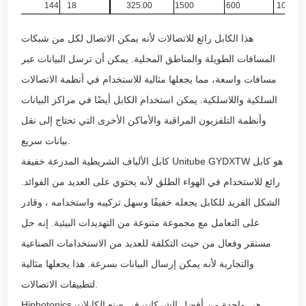
144
18
325.00
1500
600
1000
هذا الكابل رائع للاتصالات لأنه يمكن الاتصال لكل من شبكات
المسافات الطويلة والمناطق المحلية. يمكن أن ترسل البيانات عبر
مسافات واسعة، مما يجعلها مثالية للاستخدام في أنظمة الاتصالات
السلكية واللاسلكية. يمكن استخدام الكابل أيضًا في مراكز البيانات
وأنظمة التلفزيون المراقبة والأماكن الأخرى التي تحتاج إلى نقل
بيانات سريع.
كابل الألياف الشريطية المدرعة خفيفة Unitube GYDXTW هو كابل
رائع للاستخدام في الهواء الطلق لأنه يحتوي على العديد من الفوائد.
الشكل الفريد للكابل يجعله خفيفًا وسهل تركيبه واستخدامه ، وقادر
على التعامل مع مجموعة متنوعة من التهديدات البيئية. إنه حل
مستقر وفعال من حيث التكلفة للعديد من الاستخدامات الصناعية
والتجارية لأنه يمكن إرسال البيانات بسرعة. هذا يجعلها مثالية
لتطبيقات الاتصالات.
Hiphotonics هي واحدة من أفضل الشركات في صنع الكابلات