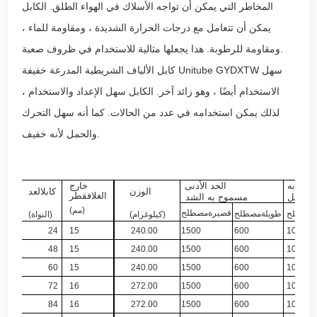
المخاطر التي يمكن أن تواجه الأسلاك في الهواء الطلق. الكابل
يمكن أن تتعامل مع درجات الحرارة الشديدة ، ومقاومة للماء ،
ومقاومة للرطوبة. هذا يجعلها مثالية للاستخدام في ظروف صعبة.
كابل الألياف الشريطية المدرعة خفيفة Unitube GYDXTW سهل
الاستخدام أيضًا ، وهو زائد آخر. الكابل سهل الإعداد والاستخدام ،
لذلك يمكن استخدامه في عدد من الحالات. كما أنه سهل التحرك
والحمل لأنه خفيف.
وح به
الحد الأدنى
خارج
الوزن
كابل
العد
الغلاف
قطر
تحميل
مسموح به
الشد
(مم)
قصيرة
مصطلح
مصطلح
طويلة
مصطلح
(كيلوغرام)
(النواة)
24
15
240.00
1500
600
1000
48
15
240.00
1500
600
1000
60
15
240.00
1500
600
1000
72
16
272.00
1500
600
1000
84
16
272.00
1500
600
1000