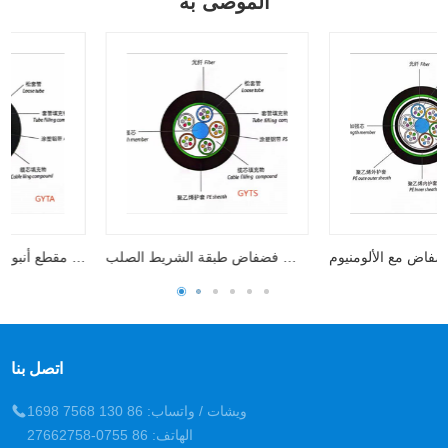
الموصى به
كابل في الهواء الطلق كابل أنبوب فضفاض مع الألومنيوم
كابل في الهواء الطلق أنبوب فضفاض طبقة الشريط الصلب
اتصل بنا
ويشات / واتساب: 86 130 7568 1698
الهاتف: 86 0755-27662758