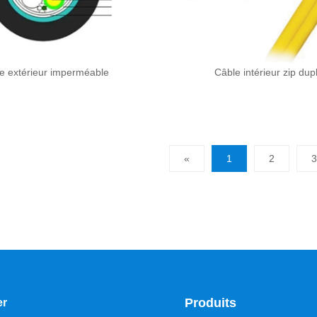
e extérieur imperméable
Câble intérieur zip dup
«
1
2
3
Produits
er