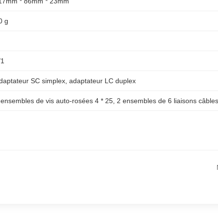
17mm * 86mm * 23mm
0 g
/1
daptateur SC simplex, adaptateur LC duplex
 ensembles de vis auto-rosées 4 * 25, 2 ensembles de 6 liaisons câble