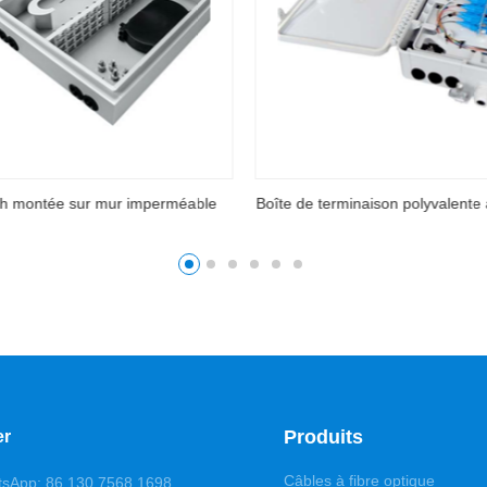
naison polyvalente à fibre optique
Boîte de terminaison polyvalente 
Produits
er
Câbles à fibre optique
tsApp: 86 130 7568 1698