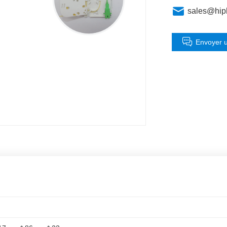
sales@hip
Envoyer 