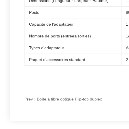
Dimensions (Longueur * Largeur * Hauteur)
1
Poids
8
Capacité de l'adaptateur
1
Nombre de ports (entrées/sorties)
1
Types d'adaptateur
A
Paquet d'accessoires standard
2
Prev：Boîte à fibre optique Flip-top duplex