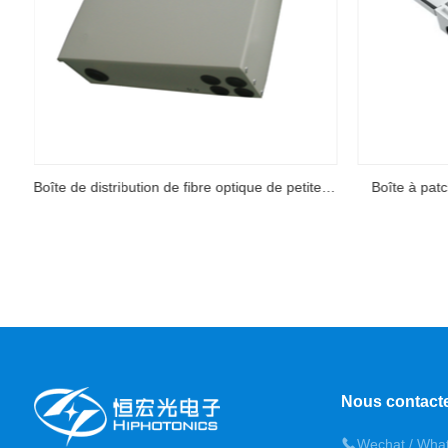
tribution de fibre optique de petite et moyenne capacité
Boîte à patch montée sur mur imperméable
Boîte de termi
Nous contact
Wechat / Wha