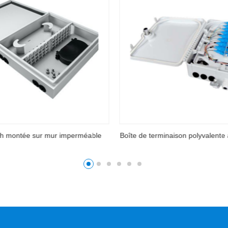
inaison polyvalente à fibre optique
Boîte de terminaison polyvalente