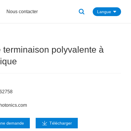
Nous contacter
Langue
e terminaison polyvalente à
tique
662758
hotonics.com
une demande
Télécharger