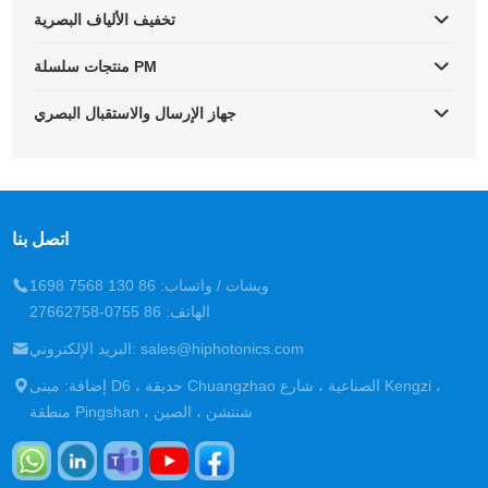
تخفيف الألياف البصرية
منتجات سلسلة PM
جهاز الإرسال والاستقبال البصري
اتصل بنا
ويشات / واتساب: 86 130 7568 1698
الهاتف: 86 0755-27662758
البريد الإلكتروني: sales@hiphotonics.com
إضافة: مبنى D6 ، حديقة Chuangzhao الصناعية ، شارع Kengzi ،
منطقة Pingshan ، شنتشن ، الصين