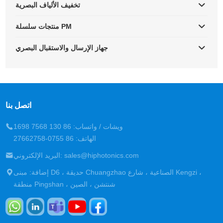
تخفيف الألياف البصرية
منتجات سلسلة PM
جهاز الإرسال والاستقبال البصري
اتصل بنا
ويشات / واتساب: 86 130 7568 1698
الهاتف: 86 0755-27662758
البريد الإلكتروني: sales@hiphotonics.com
إضافة: مبنى D6 ، حديقة Chuangzhao الصناعية ، شارع Kengzi ،
منطقة Pingshan ، شنتشن ، الصين