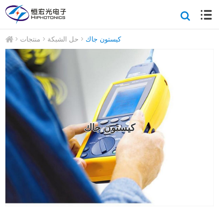
كيستون جاك
حل الشبكة
منتجات
كيستون جاك