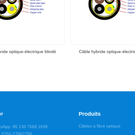
ride optique-électrique blindé
Câble hybride optique-électri
Produits
er
Câbles à fibre optique
tsApp: 86 130 7568 1698
6 0755-27662758