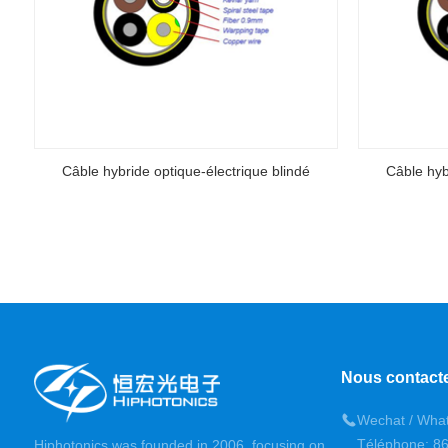
Câble hybride optique-électrique blindé
Câble hyb
Nous contact
Wechat / Wha
Téléphone: 8
Hiphotonics was founded in 2006, focusing on