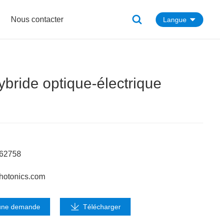
Nous contacter
Langue
ybride optique-électrique
662758
hotonics.com
une demande
Télécharger