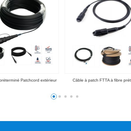
atch FTTA à fibre préterminée
Tactique extérieur LC patch câbl