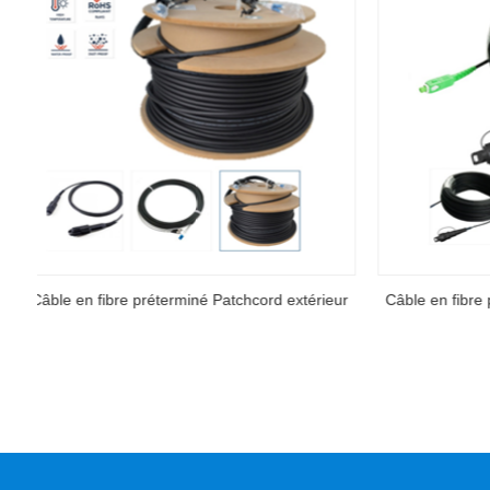
ur
Câble en fibre préterminé Patchcord extérieur
Câble à p