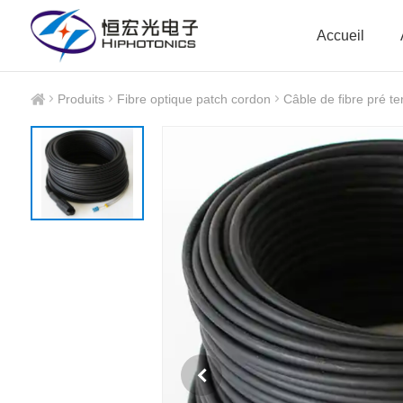
Accueil
Produits
Fibre optique patch cordon
Câble de fibre pré t