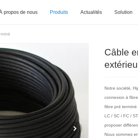
À propos de nous
Produits
Actualités
Solution
erminé
Câble e
extérieu
Notre société, Hi
connexion à fibr
fibre pré terminé
LC / SC / FC / S
proposer différen
Nous sommes en m