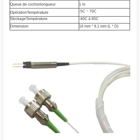
Queue de cochon
longueur
1 m
-5C ~ 70C
Opération
Température
Stockage
Température
-40C à 85C
Dimension
16 mm * 9,1 mm (L * D)