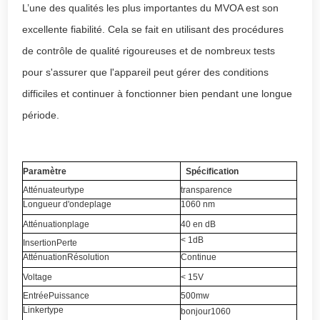
L’une des qualités les plus importantes du MVOA est son
excellente fiabilité. Cela se fait en utilisant des procédures
de contrôle de qualité rigoureuses et de nombreux tests
pour s'assurer que l'appareil peut gérer des conditions
difficiles et continuer à fonctionner bien pendant une longue
période.
Paramètre
Spécification
Atténuateur
type
transparence
Longueur d'onde
plage
1060 nm
Atténuation
plage
40
en dB
< 1dB
Insertion
Perte
Atténuation
Résolution
Continue
Voltage
< 15V
Entrée
Puissance
500mw
Linker
type
bonjour
1060