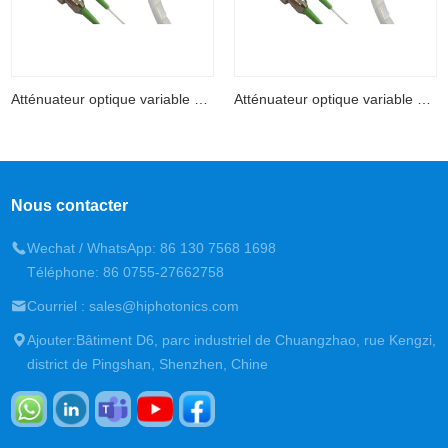
Atténuateur optique variable mécanique
Atténuateur optique variable mécanique
Nous contacter
Wechat / WhatsApp: 86 130 7568 1698
Téléphone: 86 0755-27662758
Courriel : sales@hiphotonics.com
Ajouter:Bâtiment D6, parc industriel de Chuangzhao, rue Kengzi,
district de Pingshan, Shenzhen, Chine