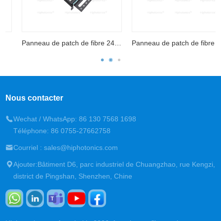
Panneau de patch de fibre 24C et 96C
Panneau de patch de fibre MTP&MPO 1U 144C
Nous contacter
Wechat / WhatsApp: 86 130 7568 1698
Téléphone: 86 0755-27662758
Courriel : sales@hiphotonics.com
Ajouter:Bâtiment D6, parc industriel de Chuangzhao, rue Kengzi,
district de Pingshan, Shenzhen, Chine