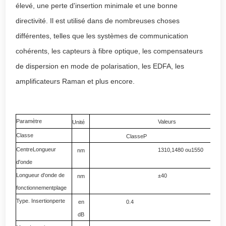
élevé, une perte d'insertion minimale et une bonne
directivité. Il est utilisé dans de nombreuses choses
différentes, telles que les systèmes de communication
cohérents, les capteurs à fibre optique, les compensateurs
de dispersion en mode de polarisation, les EDFA, les
amplificateurs Raman et plus encore.
Paramètre
Valeurs
Unité
Classe
Classe
P
Cla
Centre
Longueur
1310,1480 ou
1550
nm
d'onde
Longueur d'onde de
±40
nm
fonctionnement
plage
Type. Insertion
perte
en
0.4
0.5
dB