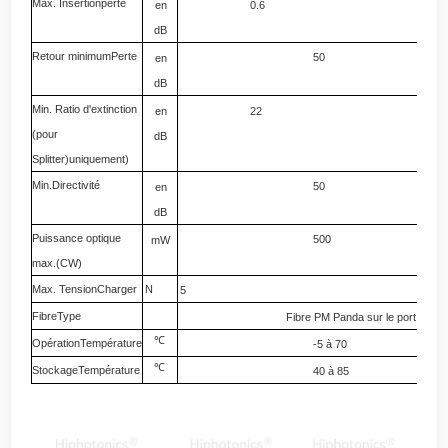
Max. Insertion
perte
en
0.6
0.7
dB
Retour minimum
Perte
50
en
dB
Min. Ratio d'extinction
en
22
20
(pour
dB
Splitter)
uniquement)
Min.
Directivité
50
en
dB
Puissance optique
500
mW
max.
(CW)
Max. Tension
Charger
N
5
Fibre
Type
Fibre PM Panda sur le port 1 &
2
℃
Opération
Température
-5 à
70
℃
Stockage
Température
40 à
85