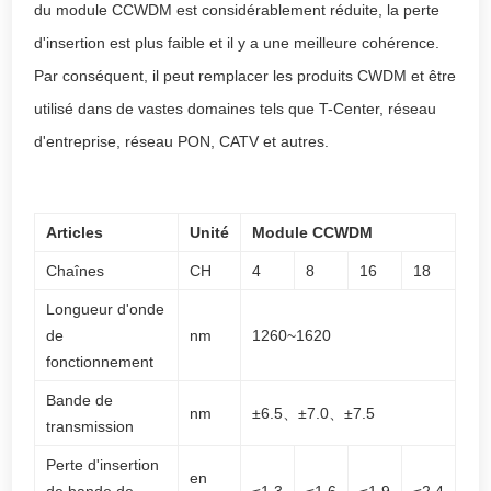
du module CCWDM est considérablement réduite, la perte
d'insertion est plus faible et il y a une meilleure cohérence.
Par conséquent, il peut remplacer les produits CWDM et être
utilisé dans de vastes domaines tels que T-Center, réseau
d'entreprise, réseau PON, CATV et autres.
Articles
Unité
Module CCWDM
Chaînes
CH
4
8
16
18
Longueur d'onde
de
nm
1260~1620
fonctionnement
Bande de
nm
±6.5、±7.0、±7.5
transmission
Perte d'insertion
en
de bande de
≤1.3
≤1.6
≤1.9
≤2.4