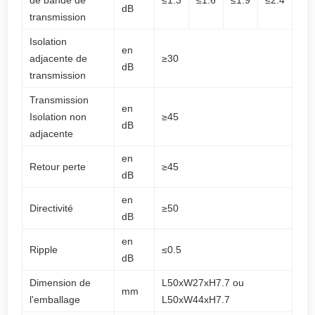
dB
transmission
Isolation
en
adjacente de
≥30
dB
transmission
Transmission
en
Isolation non
≥45
dB
adjacente
en
Retour perte
≥45
dB
en
Directivité
≥50
dB
en
Ripple
≤0.5
dB
Dimension de
L50xW27xH7.7 ou
mm
l'emballage
L50xW44xH7.7