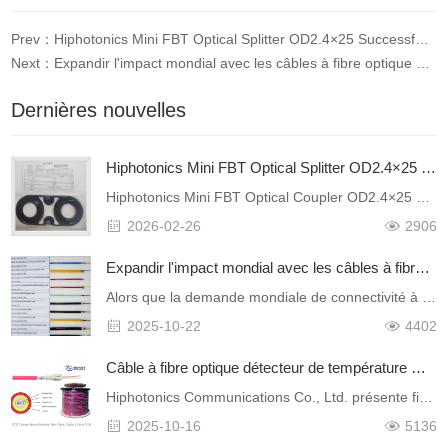
Prev：Hiphotonics Mini FBT Optical Splitter OD2.4×25 Successfully Certified by Global Industry Leaders
Next：Expandir l'impact mondial avec les câbles à fibre optique blindés avancés et les cordons patch d'Hiphotonics
Dernières nouvelles
Hiphotonics Mini FBT Optical Splitter OD2.4×25 Successfully Certified by Global Industry Leaders
Hiphotonics Mini FBT Optical Coupler OD2.4×25 Successfully Certified by Global Industry LeadersHiphotonics proudly announces that its Mini FBT Optical Coupler (OD2.4×25) has successfully passed rigoro……
2026-02-26
2906
Expandir l'impact mondial avec les câbles à fibre optique blindés avancés et les cordons patch d'Hiphotonics
Alors que la demande mondiale de connectivité à fibre optique fiable et durable augmente, Hiphotonics s'est établie comme un fabricant leader de câbles blindés &agrav……
2025-10-22
4402
Câble à fibre optique détecteur de température DTS - la sentinelle intelligente des lignes de communication.
Hiphotonics Communications Co., Ltd. présente fièrement son câble à fibre optique à détection de température DTS, un produit développé pou……
2025-10-16
5136