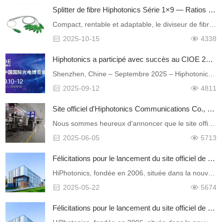
Splitter de fibre Hiphotonics Série 1×9 — Ratios de séparation et leurs applications les plus récentes
Compact, rentable et adaptable, le diviseur de fibre 1x9 est un composant polyvalent des réseaux optiques contemporains. La série 1×9 d'Hiphotonics est conçue pour accueilli……
2025-10-15
4338
Hiphotonics a participé avec succès au CIOE 2025, présentant des solutions de pointe en fibre optique
Shenzhen, Chine – Septembre 2025 – Hiphotonics Communications Co., Ltd. est fière d’annoncer sa participation réussie à l’Exposition internationale de l’optoélectronique de……
2025-09-12
4811
Site officiel d'Hiphotonics Communications Co., Ltd.!
Nous sommes heureux d'annoncer que le site officiel d'Hiphotonics Communications Co., Ltd. a été mis à jour et relancé avec succès. Cette étape marque un pas ……
2025-06-05
5713
Félicitations pour le lancement du site officiel de Shenzhen Hiphotonics Optical Communication Co., Ltd.!
HiPhotonics, fondée en 2006, située dans la nouvelle zone de Pingshan, Shenzhen, est une société Hi-Tech spécialisée dans la recherche, la fabrication et l'in……
2025-05-22
5674
Félicitations pour le lancement du site officiel de Shenzhen Hiphotonics Optical Communication Co., Ltd.!