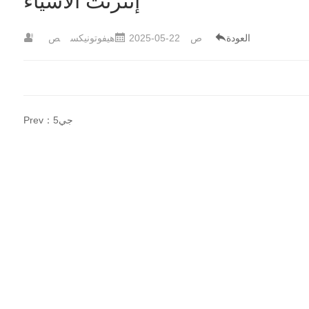
إنترنت الأشياء
العودة
ص
2025-05-22
هيفوتونيكس
ص
Prev：5جي