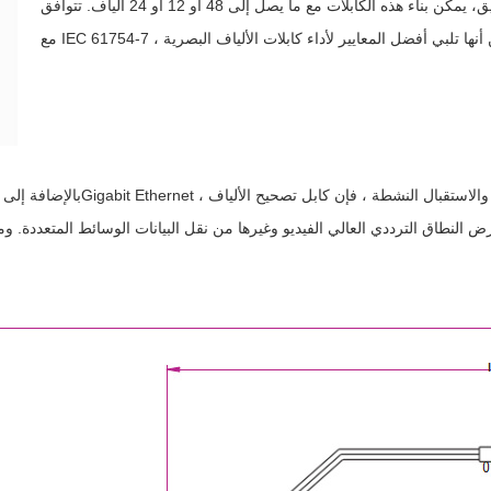
الاحتياجات الخاصة للتطبيق، يمكن بناء هذه الكابلات مع ما يصل إلى 48 أو 12 أو 24 ألياف. تتوافق Telcordia GR-1435-CORE وموافقة
بالإضافة إلى تناسبها مع وضع الإرس