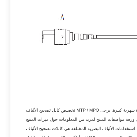
تخصيص كابل تصحيح الألياف MTP / MPO يسمح للمرء بتلبية الاحتياجات المحددة لكل تطبيق. يتم إنتاجها في ورش عمل متخصصة للغاية مع جودة مضمونة وأوقات تسليم قصيرة وقدرة شهرية كبيرة. يرجى
فة هي كابلات تصحيح الألياف MTP / MPO. في شبكات نقل البيانات عالية السرعة ، ومنشآت CATV والوسائط المتعددة ، وشبكات الاتصالات