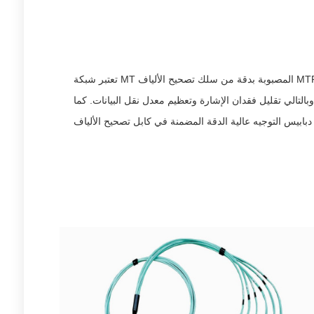
تعتبر شبكة MT المصبوبة بدقة من سلك تصحيح الألياف MTP / MPO واحدة من خصائصها الرئيسية لأنها توفر أداء بصري ممتاز ومستمر.
بالتالي تقليل فقدان الإشارة وتعظيم معدل نقل البيانات. كما