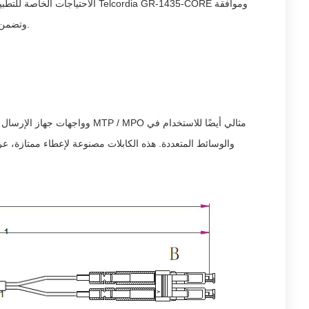
مع IEC 61754-7 ، وتضمن أنها تلبي أفضل المعايير لأداء كابلات الألياف البصرية.