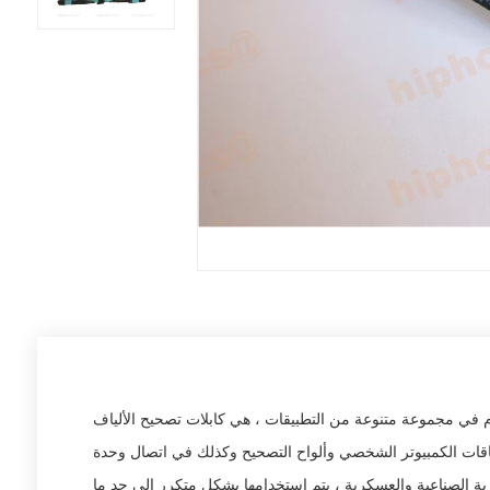
طبيقات ، هي كابلات تصحيح الألياف MTP / MPO كابلات الألياف البصرية المتخصصة العديد من خصائص هذه الكابلات تجعلها مثالية للاستخدام في CATV ومرافق
قات الكمبيوتر الشخصي وألواح التصحيح وكذلك في اتصال وحدة OEM