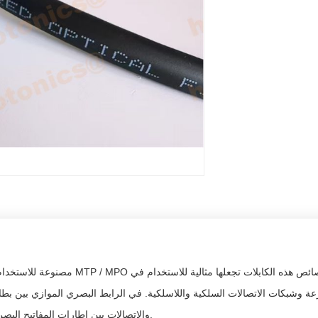
مصنوعة للاستخدام في مجموعة متنوعة من الت
عة وشبكات الاتصالات السلكية واللاسلكية. في الرابط البصري الموازي بين بطا
والاتصالات بين إطارات المفاتيح البصرية الصناعية والعسكرية ، يتم استخدامها بشكل متكرر إلى حد ما.