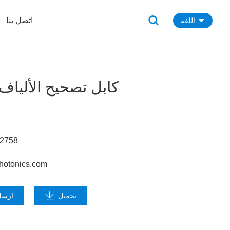
اتصل بنا
اللغة
كابل تصحيح الألياف
62758
hotonics.com
تحميل
ارسل