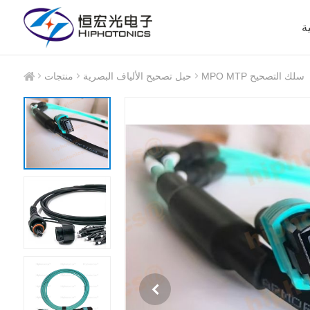
ة
MPO MTP سلك التصحيح
حبل تصحيح الألياف البصرية
منتجات