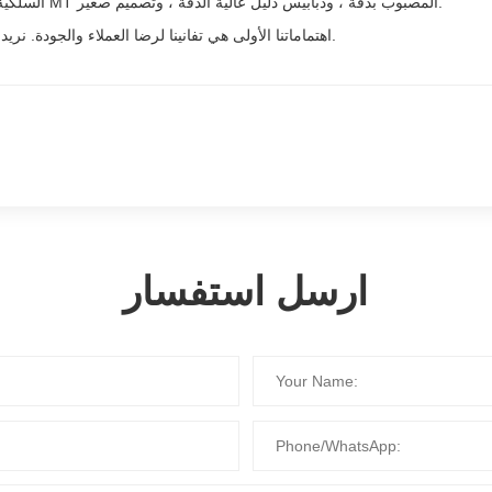
السلكية واللاسلكية ، تقدم هذه الكابلات أداءًا ممتازًا وموثوقيةًا مع قنابل MT المصبوب بدقة ، ودبابيس دليل عالية الدقة ، وتصميم صغير.
اهتماماتنا الأولى هي تفانينا لرضا العملاء والجودة. نريد بشغف أن نخدمك ونحن متأكدين من أننا نستطيع تلبية احتياجاتك.
ارسل استفسار