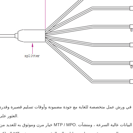
العثور على ورقة مواصفات المنتج لمزيد من المعلومات حول ميزات المنتج.
خيار مرن وموثوق به للعديد من استخدامات الألياف البصرية المختل