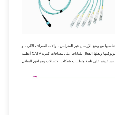
ال غير المتزامن ، وآلات الصراف الآلي ، وGigabit Ethernet ، وواجهات جهاز الإرسال والاستقبال النشطة ، فإن كابل تصحيح الألياف MTP / MPO مثالي أيضًا للاستخدام في
أنظمة CATV والوسائط المتعددة. هذه الكابلات مصنوعة لإعطاء ممتازة، عرض النطاق الترددي العالي الفيديو وغيرها من نقل البيانات الوسائط المتعددة. وموثوقيتها ونقلها الفعال للبيانات على مسافات كبيرة
يساعدهم على تلبية متطلبات شبكات الاتصالات ومرافق المباني.