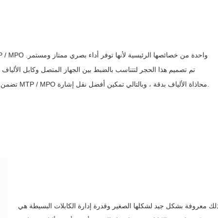
تم تصميم هذا الحجر لتتناسب بالضبط بين الجهاز المتصل وكابل الألياف و
تضمن دبابيس التوجيه عالية الدقة المضمنة في كابل تصحيح الألياف MTP / MPO محاذاة الألياف بدقة ، وبالتالي تمكين أفضل نقل إشارة.
وفة بشكل جيد لشكلها الصغير وقدرة إدارة الكابلات البسيطة هي MTP / MPO الألياف تصحيح الأسلاك. اعتمادا على