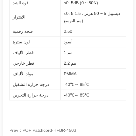
≤0. 5dB (0 ~ 80N)
قوة الشد
≤0. 5 ديسيبل 5 ~ 50 هرتز ، 1.5
الاهتزاز
مم التوسع)
0.50
فتحة رقمية
أسود
لون سترة
1 مم
قطر الألياف
2.2 مم
قطر خارجي
PMMA
مواد الألياف
-40℃～ 85℃
درجة حرارة التشغيل
-40℃～ 85℃
درجة حرارة التخزين
Prev：POF Patchcord-HFBR-4503