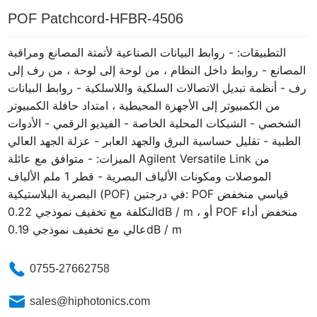
POF Patchcord-HFBR-4506
التطبيقات: - روابط البيانات الصناعية لأتمتة المصانع ومراقبة
المصانع - روابط داخل النظام ، من لوحة إلى لوحة ، من رف إلى
رف - أنظمة تبديل الاتصالات السلكية واللاسلكية - روابط البيانات
من الكمبيوتر إلى الأجهزة المحيطية ، امتداد حافلة الكمبيوتر
الشخصي - الشبكات المحلية الخاصة - الفيديو الرقمي - الأدوات
الطبية - تقليل حساسية البرق والجهد العابر - عزلة الجهد العالي
الميزات: - متوافق مع عائلة Agilent Versatile Link من
الموصلات ومكونات الألياف البصرية - قطر 1 ملم الألياف
البصرية البلاستيكية (POF) في درجتين: POF قياسي منخفض
التكلفة مع تخفيف نموذجي 0.22dB / m ، أو POF منخفض أداء
عالي مع تخفيف نموذجي 0.19dB / m
0755-27662758
sales@hiphotonics.com