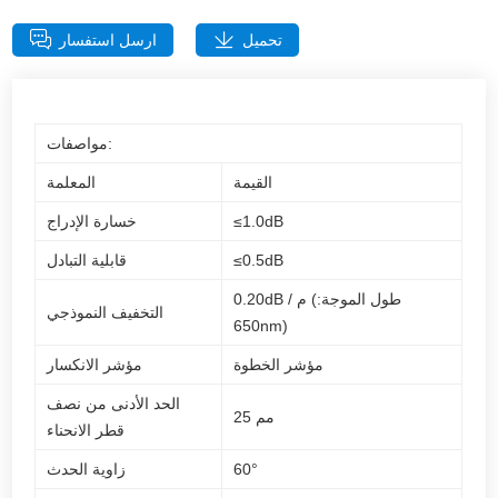
تحميل
ارسل استفسار
مواصفات:
القيمة
المعلمة
≤1.0dB
خسارة الإدراج
≤0.5dB
قابلية التبادل
0.20dB / م (طول الموجة:
التخفيف النموذجي
650nm)
مؤشر الخطوة
مؤشر الانكسار
الحد الأدنى من نصف
25 مم
قطر الانحناء
60°
زاوية الحدث