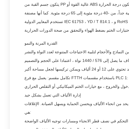
يتكون جسم القبة من PP عالية القوة أو ABS المعزز الذي يستخدم في الصناعة. هذا يجعلها قوية ومقاومة للأشعة فوق البنفسجية ومقاومة للتآكل. يعمل الإغلاق بشكل جيد حتى عندما تكون درجة الحرارة
تستخدم المعايير الدولية IEC 61753 ، YD / T 814.1 ، و RoHS لجعل إغلاقات Hiphotonics. للتأكد من أن كل إغلاق سيعمل بشكل جيد في الميدان لفترة طويلة ، فإنه يمر باختبارات الجودة وأداء الختم
القدرة المرنة والنمو
إدارة الألياف التي تعمل بشكل جيد
حد من انحناء الألياف ويحسن الحماية ويسهل الصيانة. الإغلاقات
هي:
التحكم في نصف قطر الانحناء ومسارات توجيه الألياف الواضحة