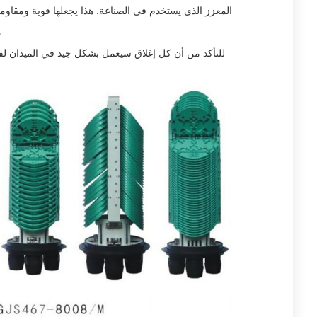
منخفضة جداً أو عالية جداً، من -40 درجة مئوية إلى 65 درجة مئوية. كما أنها مصنفة IP68 ، مما يعني أنها جيدة جدا في الحفاظ على الماء والغبار.