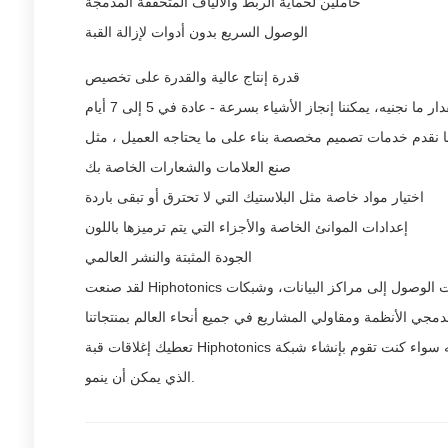
حاملين لحماية الربط والألياف المتخففة المدمجة
الوصول السريع بدون أدوات لإزالة القبة
قدرة إنتاج عالية والقدرة على تخصيص
لدى هيفوتونيكس ثمانية خطوط إنتاج مبتكرة تصنع إغلاقات الألياف البصرية. إنهم يصنعون أكثر من 15000 قطعة في الشهر. لأننا نستطيع تغيير مقدار ما نجنيه، يمكننا إنجاز الأشياء بسرعة - عادة في 5 إلى 7 أيام
صنع العلامات والشعارات الخاصة بك
اختيار مواد خاصة مثل البلاستيك التي لا تحترق أو تبقى باردة
إعدادات الموانئ الخاصة والأجزاء التي يتم ترميزها باللون
الجودة المثبتة والنشر العالمي
لقد صنعت Hiphotonics الأشياء لأكثر من 21 عامًا ولديها موظفون تقنيون مختصين. وتستخدم إغلاقاتها في مشاريع النطاق العريض الوطنية، وشبكات الوصول إلى مراكز البيانات، وشبكات FTTH الريفية في
تعطيك إغلاقات قبة Hiphotonics الموثوقية والقدرة والأداء الذي تحتاجه سواء كنت تقوم بإنشاء شبكة FTTH عالية الكثافة ، أو ترقية البنية التحتية للوصول البصري القائمة ، أو تصميم العمود الفقري للألياف
الذي يمكن أن ينمو.