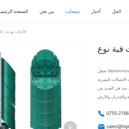
الحل
أخبار
منتجات
من نحن
الصفحة الرئيسي
ODF الألياف لوحة / 
 قبة نوع
تجعل Hiphotonics إغلاقات الألياف البصرية على شكل قبة (على شكل غطاء) مثالية
 جيد في العديد من
0755-276
sales@hip