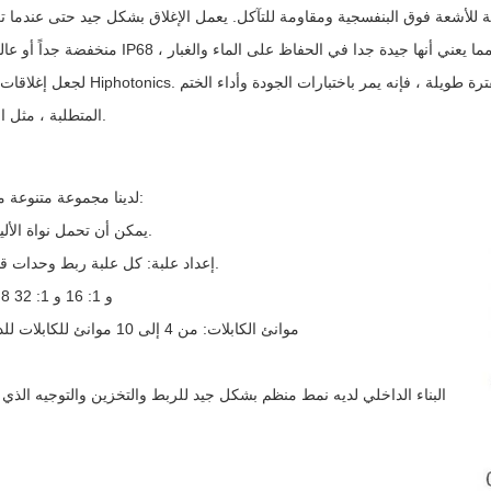
المتطلبة ، مثل اختبارات الختم بضغط الهواء والتحقق من صحة الدورات الحرارية.
لدينا مجموعة متنوعة من النماذج والأحجام لتلبية الاحتياجات المتنوعة لعدد النواة والنشر:
يمكن أن تحمل نواة الألياف ما يصل إلى 576 / 1440 نواة ، اعتمادا على الحجم والتصميم.
إعداد علبة: كل علبة ربط وحدات قد تحتوي على 12 أو 24 ألياف ويمكن تركيسها لجعل مساحة أكبر.
تكامل مقسم: يعمل مع فرع FTTH باستخدام مقسمات PLC 1: 8 و 1: 16 و 1: 32
موانئ الكابلات: من 4 إلى 10 موانئ للكابلات للدخول والخروج ، مع خيارات الختم الميكانيكي أو التقلص الحراري
البناء الداخلي لديه نمط منظم بشكل جيد للربط والتخزين والتوجيه الذي ي