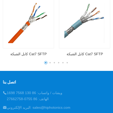
كابل الشبكة Cat7 SFTP
كابل الشبكة Cat7 SFTP
اتصل بنا
ويشات / واتساب: 86 130 7568 1698
الهاتف: 86 0755-27662758
البريد الإلكتروني: sales@hiphotonics.com