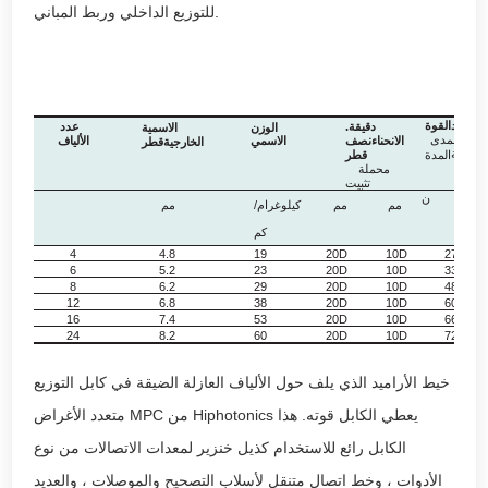
للتوزيع الداخلي وربط المباني.
. الشد
القوة
دقيقة.
عدد
الوزن
الاسمية
يرة المدى
الانحناء
نصف
الاسمي
الألياف
الخارجية
قطر
طويلة
المدة
قطر
محملة
تثبيت
ن
مم
مم
كيلوغرام/
مم
كم
4
4.8
19
20D
10D
270
6
5.2
23
20D
10D
330
8
6.2
29
20D
10D
480
12
6.8
38
20D
10D
600
16
7.4
53
20D
10D
660
24
8.2
60
20D
10D
720
خيط الأراميد الذي يلف حول الألياف العازلة الضيقة في كابل التوزيع
متعدد الأغراض MPC من Hiphotonics يعطي الكابل قوته. هذا
الكابل رائع للاستخدام كذيل خنزير لمعدات الاتصالات من نوع
الأدوات ، وخط اتصال متنقل لأسلاب التصحيح والموصلات ، والعديد