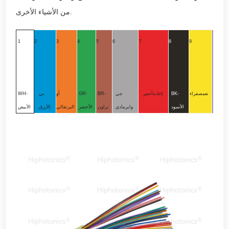
من الأشياء الأخرى.
1
2
3
4
5
6
7
8
9
10
PU
نعم
صفراء
BK-
إعادة
أحمر
جي
BR-
GR-
أو
بي
WH-
رجواني
الأسود
واي
رمادي
براون
الأخضر
البرتقالي
إل
أزرق
الأبيض