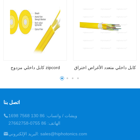
كابل بصري متكامل داخلي متعدد الشعاع
كابل داخلي متعدد الأغراض اختراق
اتصل بنا
ويشات / واتساب: 86 130 7568 1698
الهاتف: 86 0755-27662758
البريد الإلكتروني: sales@hiphotonics.com