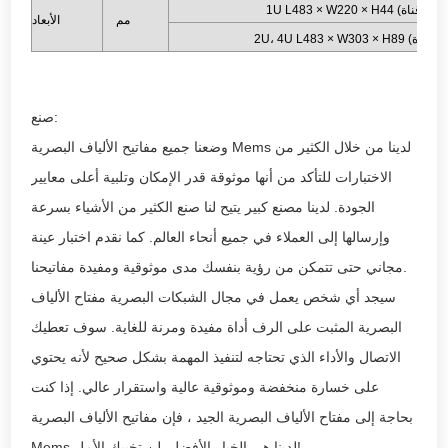
مم
الأبعاد
صنع:
وضعنا جميع مفاتيح الألياف البصرية Mems لدينا من خلال الكثير من
الاختبارات للتأكد من أنها موثوقة قدر الإمكان وتلبية أعلى معايير
الجودة. لدينا مصنع كبير يتيح لنا صنع الكثير من الأشياء بسرعة
وإرسالها إلى العملاء في جميع أنحاء العالم. كما نقدم اختبار عينة
مجاني حتى تتمكن من رؤية بنفسك مدى موثوقية ومفيدة مفاتيحنا.
سيجد أي شخص يعمل في مجال الشبكات البصرية مفتاح الألياف
البصرية المثبت على الرف أداة مفيدة ومرنة للغاية. سوف تعطيك
الاتصال والأداء الذي تحتاجه لتنفيذ المهمة بشكل صحيح لأنه يحتوي
على خسارة منخفضة وموثوقية عالية واستقرار عالي. إذا كنت
بحاجة إلى مفتاح الألياف البصرية الجيد ، فإن مفاتيح الألياف البصرية
Mems لدينا هي الخيار الأفضل. لن تخيبكِ الأمل!