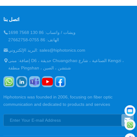
اتصل بنا
ويشات / واتساب: 86 130 7568 1698
الهاتف: 86 0755-27662758
البريد الإلكتروني: sales@hiphotonics.com
إضافة: مبنى D6 ، حديقة Chuangzhao الصناعية ، شارع Kengzi ،
منطقة Pingshan ، شنتشن ، الصين
Hiphotonics was founded in 2006, focusing on fiber optic
communication and dedicated to products and services