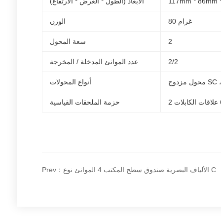
117mm * 86mm 
الأبعاد (الطول * العرض * الارتفاع)
80 غرام
الوزن
2
سعة المحول
2/2
عدد الموانئ المدخلة / المخرجة
أنواع المحولات
حزمة الملحقات القياسية
Prev：الألياف البصرية صندوق سطح المكتب 4 الموانئ نوع C