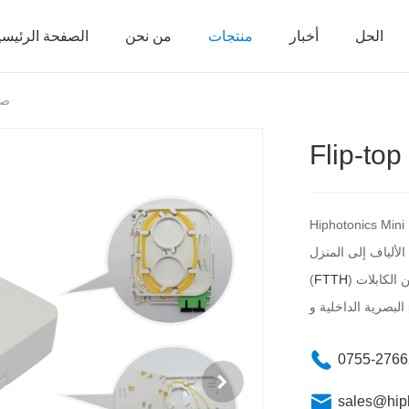
الحل
أخبار
منتجات
من نحن
الصفحة الرئيسي
صن
 هو حل مدمج وسهل الاستخدام
الألياف إلى المنزل
) وتطبيقات المكاتب ، يتيح هذا الصندوق المحطة الربط الفعال والفصل بين الكابلات
FTTH
(
p.
0755-276
sales@hip