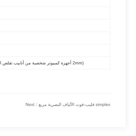
2 مجموعات من 4 * 25 مسامير ذاتية الاستغلال ، 2 مجموعات من 6 علاقات الكابلات ، (2 أجهزة كمبيوتر شخصية من أنابيب تقلص الحرارة 40mm)
Next：فليب-فوت الألياف البصرية مربع simplex