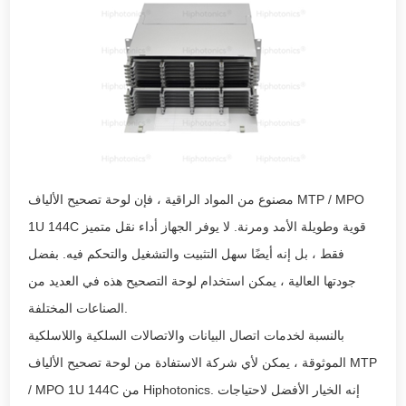
مصنوع من المواد الراقية ، فإن لوحة تصحيح الألياف MTP / MPO
1U 144C قوية وطويلة الأمد ومرنة. لا يوفر الجهاز أداء نقل متميز
فقط ، بل إنه أيضًا سهل التثبيت والتشغيل والتحكم فيه. بفضل
جودتها العالية ، يمكن استخدام لوحة التصحيح هذه في العديد من
الصناعات المختلفة.
بالنسبة لخدمات اتصال البيانات والاتصالات السلكية واللاسلكية
الموثوقة ، يمكن لأي شركة الاستفادة من لوحة تصحيح الألياف MTP
/ MPO 1U 144C من Hiphotonics. إنه الخيار الأفضل لاحتياجات