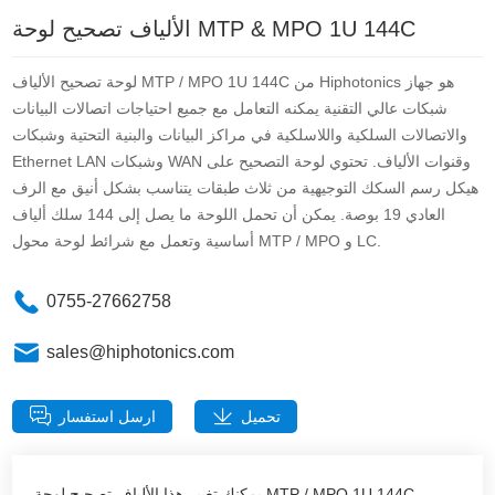
الألياف تصحيح لوحة MTP & MPO 1U 144C
لوحة تصحيح الألياف MTP / MPO 1U 144C من Hiphotonics هو جهاز
شبكات عالي التقنية يمكنه التعامل مع جميع احتياجات اتصالات البيانات
والاتصالات السلكية واللاسلكية في مراكز البيانات والبنية التحتية وشبكات
Ethernet LAN وشبكات WAN وقنوات الألياف. تحتوي لوحة التصحيح على
هيكل رسم السكك التوجيهية من ثلاث طبقات يتناسب بشكل أنيق مع الرف
العادي 19 بوصة. يمكن أن تحمل اللوحة ما يصل إلى 144 سلك ألياف
أساسية وتعمل مع شرائط لوحة محول MTP / MPO و LC.
0755-27662758
sales@hiphotonics.com
تحميل
ارسل استفسار
يمكنك تغيير هذا الألياف تصحيح لوحة MTP / MPO 1U 144C