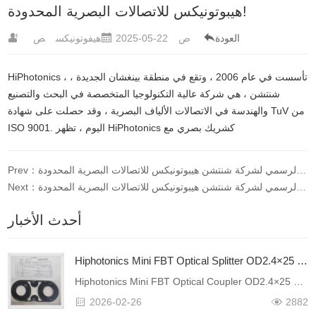
هيبوتونيكس للاتصالات البصرية المحدودة!
العودة
ص
2025-05-22
هيفوتونيكس
ص
HiPhotonics ، تأسست في عام 2006 ، وتقع في منطقة بينغشان الجديدة ،
شنتشن ، هي شركة عالية التكنولوجيا المتخصصة في البحث والتصنيع
والهندسة في الاتصالات الألياف البصرية ، وقد حصلت على شهادة TuV من
ISO 9001. اليوم ، تظهر HiPhotonics كشريك بصري مع
Prev：تهانينا على إطلاق الموقع الرسمي لشركة شنتشن هيبوتونيكس للاتصالات البصرية المحدودة!
Next：تهانينا على إطلاق الموقع الرسمي لشركة شنتشن هيبوتونيكس للاتصالات البصرية المحدودة!
أحدث الأخبار
Hiphotonics Mini FBT Optical Splitter OD2.4×25 Successfully Certified by Global Industry Leaders
Hiphotonics Mini FBT Optical Coupler OD2.4×25 Successfully Certified by Global Industry LeadersHiphotonics proudly announces that its Mini FBT Optical Coupler (OD2.4×25) has successfully passed rigoro……
2026-02-26
2882