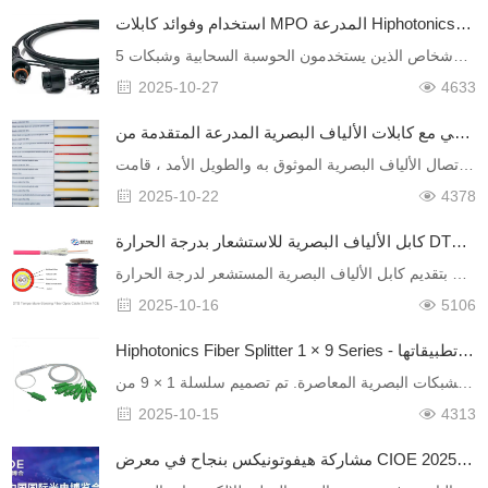
استخدام وفوائد كابلات MPO المدرعة Hiphotonics في الشبكات البصرية اليوم
ومع زيادة عدد الأشخاص الذين يستخدمون الحوسبة السحابية وشبكات 5G ومراكز البيانات الكبيرة، تزداد الحاجة إلى نقل البيانات السريع. وهذا يعني أن اتصالات الألياف البصرية يجب أن تكون أكثر موثوقية وتستمر لفتر……
2025-10-27
4633
توسيع التأثير العالمي مع كابلات الألياف البصرية المدرعة المتقدمة من Hiphotonics وأسلاب التصحيح
مع نمو الطلب العالمي على اتصال الألياف البصرية الموثوق به والطويل الأمد ، قامت Hiphotonics بتأسيس نفسها كمصنع رائد لكابلات الألياف البصرية المدرعة عالية الأداء وأسلاك التصحيح. مع أكثر من عقدين من الخب……
2025-10-22
4378
كابل الألياف البصرية للاستشعار بدرجة الحرارة DTS - الحراس الذكي لخطوط الاتصالات.
شركة هيبوتونيكس للاتصالات المحدودة تفخر بتقديم كابل الألياف البصرية المستشعر لدرجة الحرارة DTS ، وهو منتج تم تطويره لتحويل خطوط النقل البصرية التقليدية إلى شبكات الاستشعار في الوقت الحقيقي. هدفها هو ت……
2025-10-16
5106
Hiphotonics Fiber Splitter 1 × 9 Series - نسب تقسيم وأحدث تطبيقاتها
المدمجة وفعالة من حيث التكلفة وقابلة للتكيف ، يعد مقسم الألياف 1 × 9 مكونًا متعدد الاستخدامات للشبكات البصرية المعاصرة. تم تصميم سلسلة 1 × 9 من Hiphotonics لاستيعاب مجموعة متنوعة من سيناري……
2025-10-15
4313
مشاركة هيفوتونيكس بنجاح في معرض CIOE 2025 ، وعرض حلول الألياف البصرية المتطورة