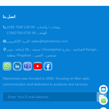
اتصل بنا
ويشات / واتساب: 86 130 7568 1698
الهاتف: 86 0755-27662758
البريد الإلكتروني: sales@hiphotonics.com
إضافة: مبنى D6 ، حديقة Chuangzhao الصناعية ، شارع Kengzi ،
منطقة Pingshan ، شنتشن ، الصين
Hiphotonics was founded in 2006, focusing on fiber optic
communication and dedicated to products and services